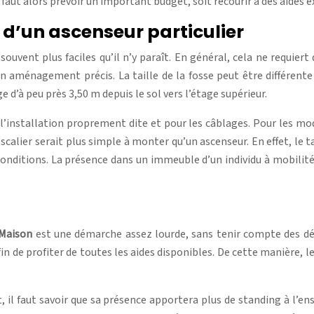
 Il faut alors prévoir un important budget, soit recourir à des aides
e d’un ascenseur particulier
ouvent plus faciles qu’il n’y paraît. En général, cela ne requie
 aménagement précis. La taille de la fosse peut être différente
 d’à peu près 3,50 m depuis le sol vers l’étage supérieur.
 l’installation proprement dite et pour les câblages. Pour les m
calier serait plus simple à monter qu’un ascenseur. En effet, le t
onditions. La présence dans un immeuble d’un individu à mobilit
Maison
est une démarche assez lourde, sans tenir compte des dépe
n de profiter de toutes les aides disponibles. De cette manière, le
, il faut savoir que sa présence apportera plus de standing à l